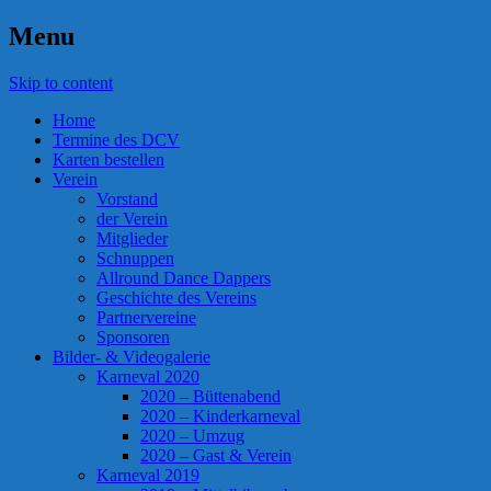
Menu
Dietzhäuser Carneval Verein e.V.
DCV
Skip to content
Home
Termine des DCV
Karten bestellen
Verein
Vorstand
der Verein
Mitglieder
Schnuppen
Allround Dance Dappers
Geschichte des Vereins
Partnervereine
Sponsoren
Bilder- & Videogalerie
Karneval 2020
2020 – Büttenabend
2020 – Kinderkarneval
2020 – Umzug
2020 – Gast & Verein
Karneval 2019